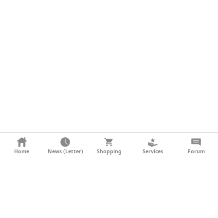
KONTAKT
Home
News (Letter)
Shopping
Services
Forum
AGB
DATENSCHUTZ
SOCIAL MEDIA
IMPRESSUM