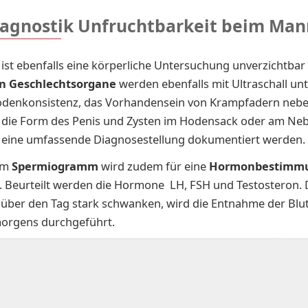
iagnostik Unfruchtbarkeit beim Man
st ebenfalls eine körperliche Untersuchung unverzichtbar
n Ge­schlechts­or­ga­ne
werden ebenfalls mit Ul­tra­schall un
den­kon­sis­tenz, das Vor­han­den­sein von Krampf­adern ne­b
 die Form des Pe­nis und Zys­ten im Ho­den­sack oder am Ne­
eine um­fas­sen­de Dia­gno­se­stel­lung do­ku­men­tiert wer­den.
em
Spermiogramm
wird zudem für eine
Hormonbestimm
 Be­ur­teilt werden die Hormone LH, FSH und Tes­to­ste­ron. 
ber den Tag stark schwan­ken, wird die Ent­nah­me der Blut­
mor­gens durch­ge­führt.