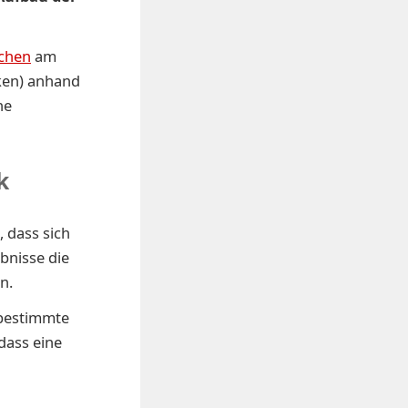
schen
am
cken) anhand
he
k
 dass sich
bnisse die
n.
 bestimmte
dass eine