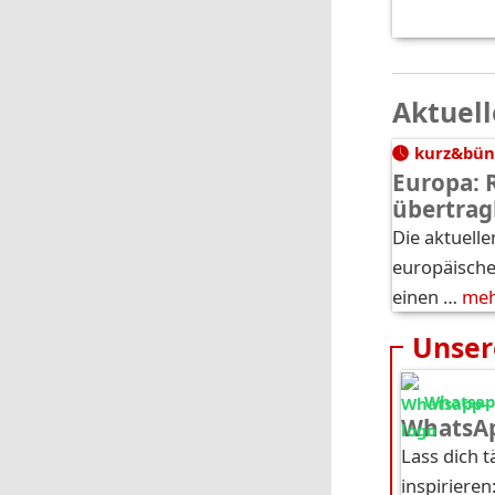
Aktuell
kurz&bün
Europa: 
übertrag
Die aktuelle
europäische
einen …
me
Unser
Whatsapp
WhatsAp
Lass dich 
inspirieren