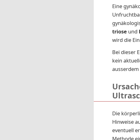
Eine gynäko
Unfruchtbar
gynäkologi
trio­se
und
wird die Ein­
Bei die­ser 
kein aktuel
ausserdem da
Ursach
Ultrasc
Die körperl
Hinweise a
eventuell e
Methode ei