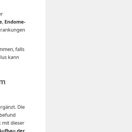
er
e
,
En­do­me­
rkrankungen
.
m­men, falls
­klus kann
em
rgänzt. Die
tbefund
 mit dieser
Aufbau der