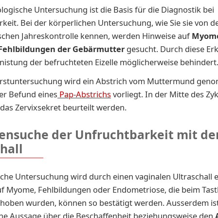
logische Untersuchung ist die Basis für die Diagnostik bei
keit. Bei der körperlichen Untersuchung, wie Sie sie von d
schen Jahreskontrolle kennen, werden
Hin­wei­se auf
Myo­m
Fehl­bil­dun­gen der Ge­bär­mut­ter
gesucht. Durch diese E
nis­tung der be­fruch­te­ten Ei­zel­le mög­li­cher­wei­se be­hin­dert
Erst­un­ter­su­chung wird ein Ab­strich vom Mut­ter­mund ­ge­no
ler Befund eines
Pap-Abstrichs
vorliegt. In der Mit­te des Zy
s Zer­vix­se­kret be­ur­teilt wer­den.
ensuche der Unfruchtbarkeit mit d
hall
iche Untersuchung wird durch einen vaginalen Ultraschall e
uf Myome, Fehlbildungen oder Endometriose, die beim Tas
rhoben wurden, können so bestätigt werden. Ausserdem ist
ne Aussage über die Beschaffenheit beziehungsweise den