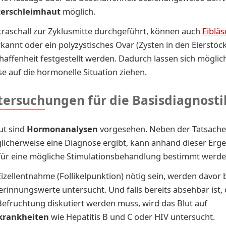
erschleimhaut
möglich.
traschall zur Zyklusmitte durchgeführt, können auch
Eiblä
rkannt oder ein polyzystisches Ovar (Zysten in den Eierstö
haffenheit festgestellt werden. Dadurch lassen sich möglic
e auf die hormonelle Situation ziehen.
tersuchungen für die Basisdiagnosti
ut sind
Hormonanalysen
vorgesehen. Neben der Tatsache,
icherweise eine Diagnose ergibt, kann anhand dieser Erge
für eine mögliche Stimulationsbehandlung bestimmt werde
 Eizellentnahme (Follikelpunktion) nötig sein, werden davor
erinnungswerte untersucht. Und falls bereits absehbar ist, 
Befruchtung diskutiert werden muss, wird das Blut auf
krankheiten
wie Hepatitis B und C oder HIV untersucht.