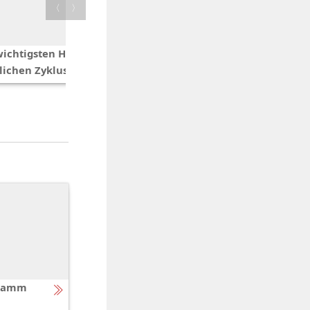
〈
〉
Follikelpunktion
wichtigsten Hormone im
lichen Zyklus
gramm