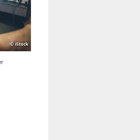
©
iStock
er