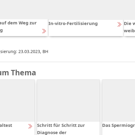
auf dem Weg zur
In-vitro-Fertilisierung
Die 
ng
weib
isierung: 23.03.2023
,
BH
um Thema
altest
Schritt für Schritt zur
Das Spermio
Diagnose der