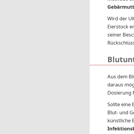
Gebärmutt
Wird der Ul
Eierstock e
seiner Besc
Rückschlüss
Blutun
Aus dem Bl
daraus mögl
Dosierung 
Sollte eine
Blut- und G
künstliche 
Infektions