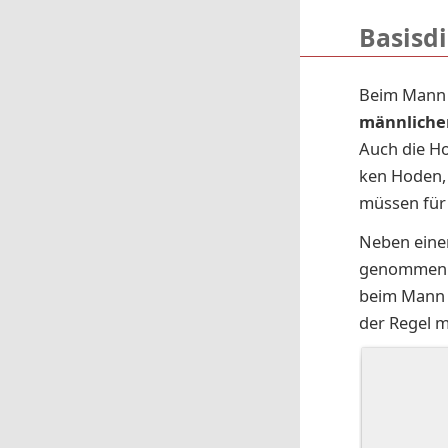
Basisd
Beim Mann i
männ­li­che
Auch die Ho­
ken Ho­den,
müs­sen für 
Neben ein
ge­nom­men.
beim Mann ü
der Re­gel 