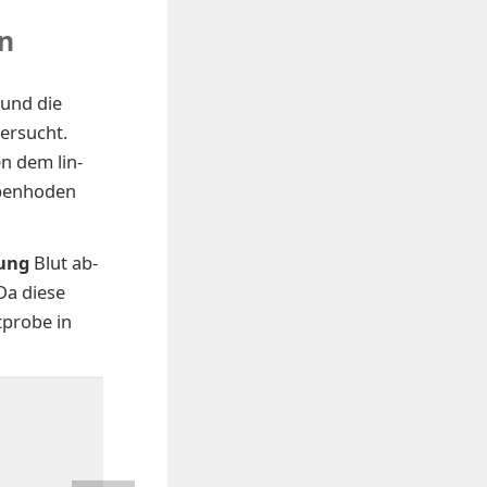
n
 und die
tersucht.
en dem lin­
ben­ho­den
ung
Blut ab­
Da die­se
pro­be in