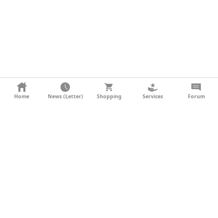
KONTAKT
Home
News (Letter)
Shopping
Services
Forum
AGB
DATENSCHUTZ
SOCIAL MEDIA
IMPRESSUM
WERBUNG
NEWSLETTER