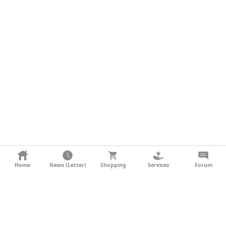
KONTAKT
Home
News (Letter)
Shopping
Services
Forum
AGB
DATENSCHUTZ
SOCIAL MEDIA
IMPRESSUM