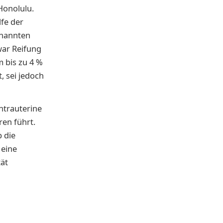
Honolulu.
lfe der
enannten
war Reifung
 bis zu 4 %
, sei jedoch
ntrauterine
ren führt.
b die
 eine
tät