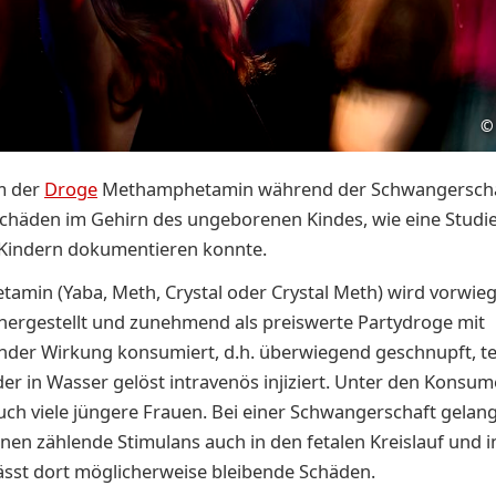
©
m der
Droge
Methamphetamin während der Schwangerscha
chäden im Gehirn des ungeborenen Kindes, wie eine Studie 
 Kindern dokumentieren konnte.
min (Yaba, Meth, Crystal oder Crystal Meth) wird vorwieg
hergestellt und zunehmend als preiswerte Partydroge mit
der Wirkung konsumiert, d.h. überwiegend geschnupft, te
er in Wasser gelöst intravenös injiziert. Unter den Konsu
auch viele jüngere Frauen. Bei einer Schwangerschaft gelan
n zählende Stimulans auch in den fetalen Kreislauf und i
ässt dort möglicherweise bleibende Schäden.