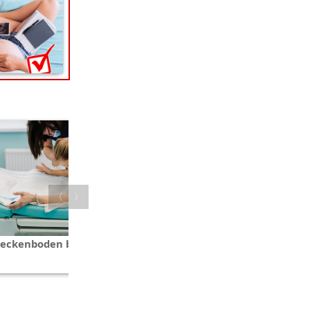
〈
〉
eckenboden bei der Geburt
Die Rückbildung des
Beckenbodens