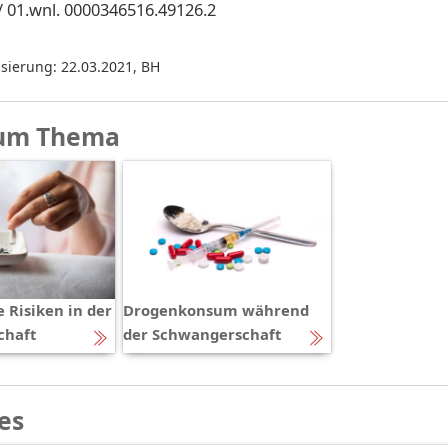
/ 01.wnl. 0000346516.49126.2
isierung: 22.03.2021
,
BH
um Thema
 Risiken in der
Drogenkonsum während
chaft
der Schwangerschaft
es