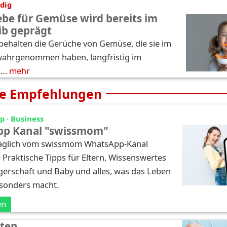
dig
iebe für Gemüse wird bereits im
ib geprägt
 behalten die Gerüche von Gemüse, die sie im
wahrgenommen haben, langfristig im
 …
mehr
e Empfehlungen
 · Business
p Kanal "swissmom"
täglich vom swissmom WhatsApp-Kanal
: Praktische Tipps für Eltern, Wissenswertes
erschaft und Baby und alles, was das Leben
esonders macht.
en
sten