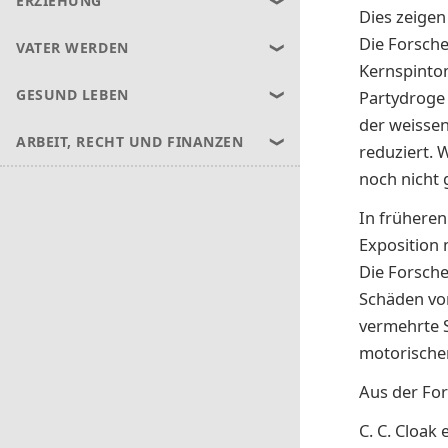
ERZIEHUNG
Dies zeigen
Die Forsche
VATER WERDEN
Kernspintom
GESUND LEBEN
Partydroge 
der weissen
ARBEIT, RECHT UND FINANZEN
reduziert. 
noch nicht 
In früheren
Exposition 
Die Forsche
Schäden von
vermehrte S
motorische
Aus der Fo
C. C. Cloak 