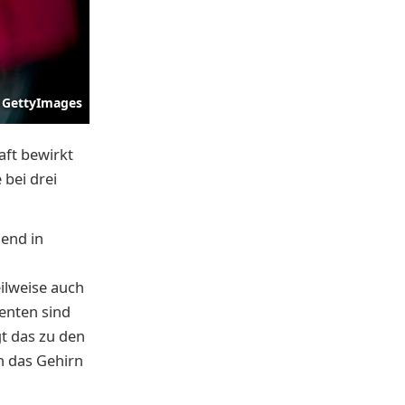
GettyImages
ft bewirkt
bei drei
end in
ilweise auch
menten sind
gt das zu den
n das Gehirn