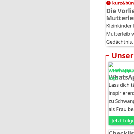
kurz&bün
Die Vorl
Mutterle
Kleinkinder
Mutterleib 
Gedächtnis.
Unser
Whatsapp
WhatsAp
Lass dich 
inspirieren
zu Schwang
als Frau b
Jetzt folg
Checkli