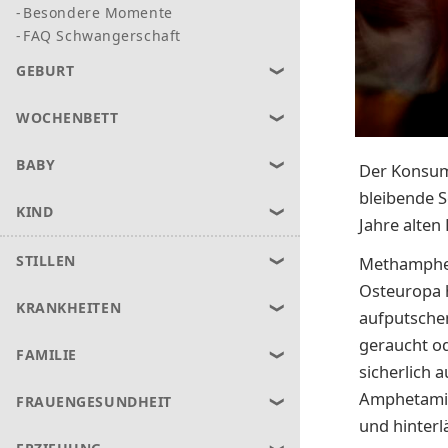
Besondere Momente
FAQ Schwangerschaft
GEBURT
WOCHENBETT
BABY
Der Konsu
bleibende S
KIND
Jahre alten
STILLEN
Methampheta
Osteuropa 
KRANKHEITEN
aufputschen
geraucht od
FAMILIE
sicherlich 
Amphetamine
FRAUENGESUNDHEIT
und hinterl