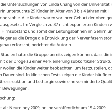
 die Untersuchungen von Linda Chang von der Universität 
rin untersuchte 29 Kinder im Alter von 3 bis 4 Jahren mit Hi
ographie. Alle Kinder waren vor ihrer Geburt der oben g
ausgesetzt. Im Vergleich zu 37 nicht exponierten Kindern 
 Hirnsubstanz und somit der Leitungsbahnen im Gehirn um
Wie genau die Droge die Entwicklung der Nervenfasern stört
genau erforscht, berichtet die Autorin.
 Studien hatte die Gruppe bereits zeigen können, dass die i
mit der Droge zu einer Verkleinerung subkortikaler Struktu
r wollen die Kinder weiter beobachten, um festzustellen, o
 Dauer sind. In klinischen Tests zeigen die Kinder häufiger
tressreaktion und Lethargie sowie eine verminderte Quali
r Bewegungen.
rschung:
et al.: Neurology 2009, online veröffentlicht am 15.4.2009