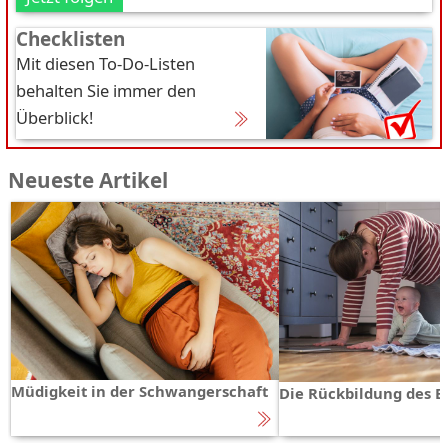
Checklisten
Mit diesen To-Do-Listen
behalten Sie immer den
Überblick!
Neueste Artikel
Müdigkeit in der Schwangerschaft
Die Rückbildung des 