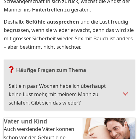
Schwangerschaft in sich zurück, wächst die Angst der
Männer, ins Hintertreffen zu geraten.
Deshalb:
Gefühle aussprechen
und die Lust freudig
begrüssen, wenn sie wieder erwacht, denn das wird sie
mit grosser Sicherheit wieder. Sex mit Bauch ist anders
– aber bestimmt nicht schlechter.
Häufige Fragen zum Thema
Seit ein paar Wochen habe ich überhaupt
keine Lust mehr, mit meinem Mann zu
schlafen. Gibt sich das wieder?
Vater und Kind
Auch werdende Väter können
schon vor der Geburt eine