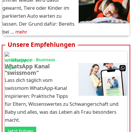
gewarnt, Tiere oder Kinder im
parkierten Auto warten zu
lassen. Der Grund dafür: Bereits
bei …
mehr
Unsere Empfehlungen
Whatsapp · Business
WhatsApp Kanal
"swissmom"
Lass dich täglich vom
swissmom WhatsApp-Kanal
inspirieren: Praktische Tipps
für Eltern, Wissenswertes zu Schwangerschaft und
Baby und alles, was das Leben als Frau besonders
macht.
Jetzt folgen