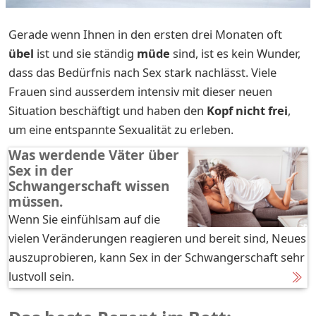
Gerade wenn Ihnen in den ersten drei Monaten oft
übel
ist und sie ständig
müde
sind, ist es kein Wunder,
dass das Bedürfnis nach Sex stark nachlässt. Viele
Frauen sind ausserdem intensiv mit dieser neuen
Situation beschäftigt und haben den
Kopf nicht frei
,
um eine entspannte Sexualität zu erleben.
Was werdende Väter über
Sex in der
Schwangerschaft wissen
müssen.
Wenn Sie einfühlsam auf die
vielen Veränderungen reagieren und bereit sind, Neues
auszuprobieren, kann Sex in der Schwangerschaft sehr
lustvoll sein.