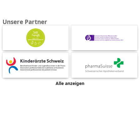
Unsere Partner
Alle anzeigen