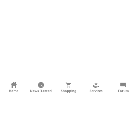
KONTAKT
Home
News (Letter)
Shopping
Services
Forum
AGB
DATENSCHUTZ
SOCIAL MEDIA
IMPRESSUM
WERBUNG