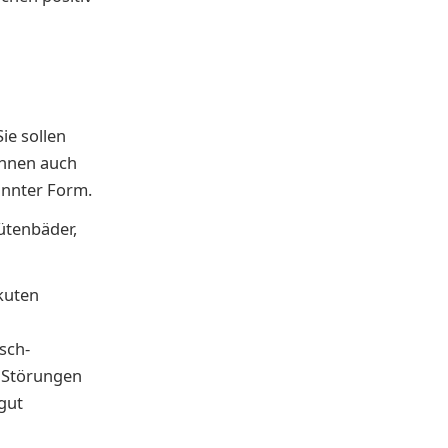
ie sollen
önnen auch
nnter Form.
ütenbäder,
kuten
sch-
 Störungen
gut