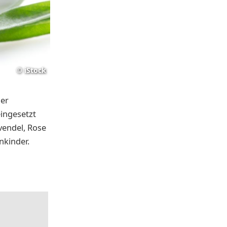
©
iStock
her
eingesetzt
vendel, Rose
nkinder.