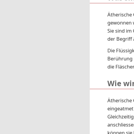
Ätherische 
gewonnen we
Sie sind im
der Begriff 
Die Flüssigk
Berührung k
die Fläsche
Wie wi
Ätherische 
eingeatmet 
Gleichzeiti
anschliesse
können sie