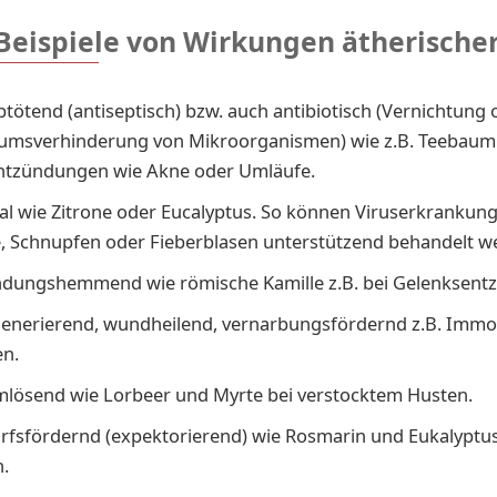
Beispiele von Wirkungen ätherischer
tötend (antiseptisch) bzw. auch antibiotisch (Vernichtung 
umsverhinderung von Mikroorganismen) wie z.B. Teebaum
ntzündungen wie Akne oder Umläufe.
ral wie Zitrone oder Eucalyptus. So können Viruserkrankun
, Schnupfen oder Fieberblasen unterstützend behandelt w
dungshemmend wie römische Kamille z.B. bei Gelenksent
generierend, wundheilend, vernarbungsfördernd z.B. Immor
n.
mlösend wie Lorbeer und Myrte bei verstocktem Husten.
fsfördernd (expektorierend) wie Rosmarin und Eukalyptu
.