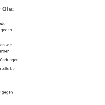
 Öle:
oder
 gegen
gen wie
erden.
zündungen.
telle bei
s gegen