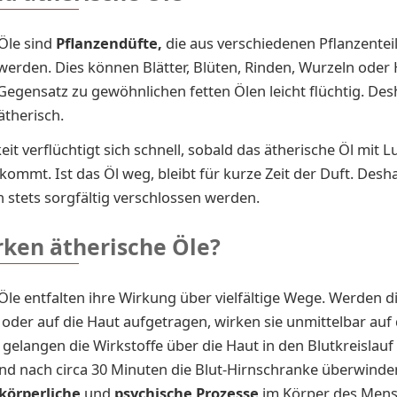
Öle sind
Pflanzendüfte,
die aus verschiedenen Pflanzentei
rden. Dies können Blätter, Blüten, Rinden, Wurzeln oder 
 Gegensatz zu gewöhnlichen fetten Ölen leicht flüchtig. De
ätherisch.
eit verflüchtigt sich schnell, sobald das ätherische Öl mit Lu
ommt. Ist das Öl weg, bleibt für kurze Zeit der Duft. Desha
n stets sorgfältig verschlossen werden.
rken ätherische Öle?
Öle entfalten ihre Wirkung über vielfältige Wege. Werden d
oder auf die Haut aufgetragen, wirken sie unmittelbar auf 
g gelangen die Wirkstoffe über die Haut in den Blutkreislau
nd nach circa 30 Minuten die Blut-Hirnschranke überwinde
körperliche
und
psychische Prozesse
im Körper des Mens