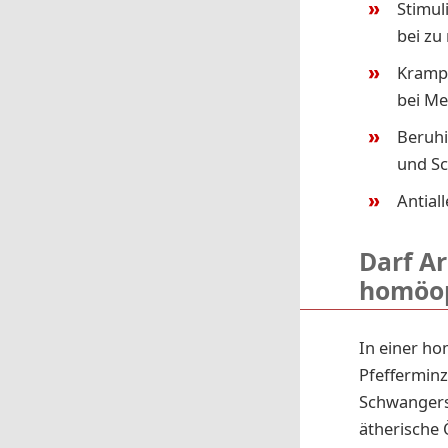
Stimul
bei zu
Krampf
bei Me
Beruhi
und Sc
Antial
Darf Ar
homöop
In einer ho
Pfefferminz
Schwangersc
ätherische 