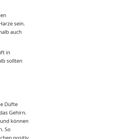
len
Harze sein.
shalb auch
ft in
lb sollten
ie Düfte
das Gehirn.
f und können
n. So
chen positiv