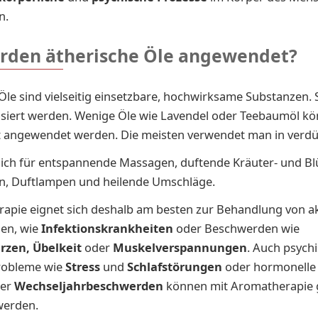
n.
rden ätherische Öle angewendet?
Öle sind vielseitig einsetzbare, hochwirksame Substanzen. S
siert werden. Wenige Öle wie Lavendel oder Teebaumöl k
 angewendet werden. Die meisten verwendet man in verdü
sich für entspannende Massagen, duftende Kräuter- und Bl
en, Duftlampen und heilende Umschläge.
rapie eignet sich deshalb am besten zur Behandlung von a
en, wie
Infektionskrankheite
n
oder Beschwerden wie
rzen,
Übelkeit
oder
Muskelverspannungen
. Auch psychi
Probleme wie
Stress
und
Schlafstörungen
oder hormonelle
er
Wechseljahrbeschwerden
können mit Aromatherapie 
werden.