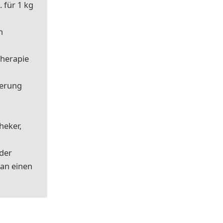
 für 1 kg
n
therapie
serung
heker,
 der
man einen