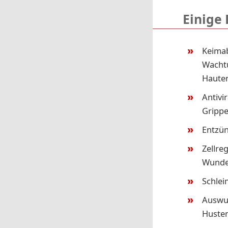
Einige 
Keimab
Wacht
Haute
Antivi
Grippe
Entzün
Zellre
Wunde
Schlei
Auswur
Husten