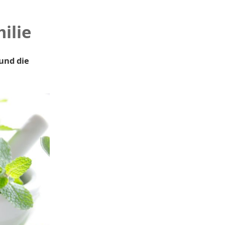
ilie
 und die