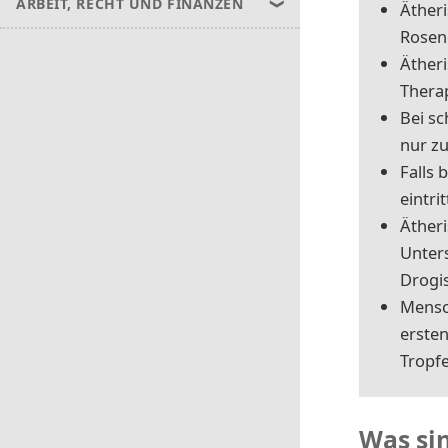
ARBEIT, RECHT UND FINANZEN
Ätheri
Rosen
Ätheri
Therap
Bei s
nur z
Falls 
eintri
Ätheri
Unter
Drogi
Mensch
erste
Tropfe
Was si