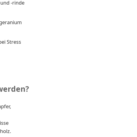
 und -rinde
ngeranium
ei Stress
werden?
pfer,
isse
holz.