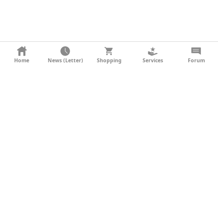
KONTAKT
Home
News (Letter)
Shopping
Services
Forum
AGB
DATENSCHUTZ
SOCIAL MEDIA
IMPRESSUM
WERBUNG
NEWSLETTER