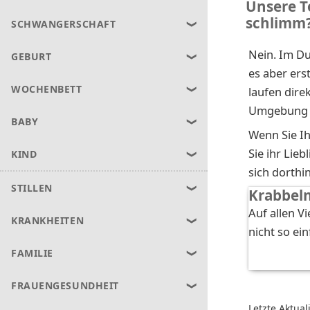
Unsere To
schlimm
SCHWANGERSCHAFT
Nein. Im Du
GEBURT
es aber ers
WOCHENBETT
laufen dire
Umgebung in
BABY
Wenn Sie Ih
Sie ihr Lie
KIND
sich dorth
STILLEN
Krabbel
Auf allen V
KRANKHEITEN
nicht so ein
FAMILIE
FRAUENGESUNDHEIT
Letzte Aktual