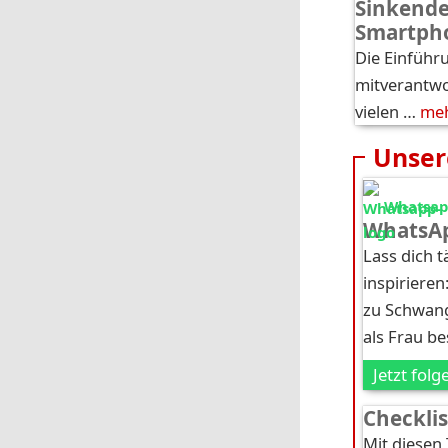
Sinkende
Smartph
Die Einführ
mitverantwor
vielen …
me
Unser
Whatsapp
WhatsAp
Lass dich 
inspirieren
zu Schwang
als Frau b
Jetzt folg
Checkli
Mit diesen