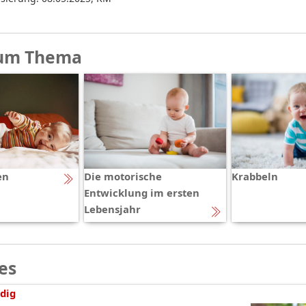
um Thema
en
Die motorische
Krabbeln
Entwicklung im ersten
Lebensjahr
es
dig