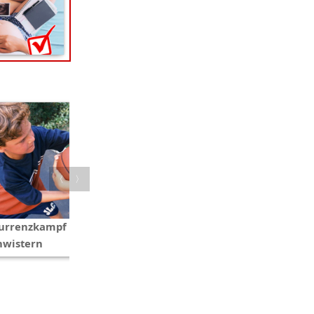
〈
〉
urrenzkampf unter
Müdigkeit in der
hwistern
Schwangerschaft