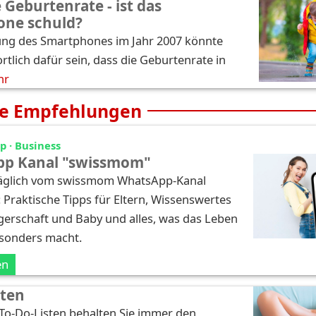
 Geburtenrate - ist das
one schuld?
ung des Smartphones im Jahr 2007 könnte
tlich dafür sein, dass die Geburtenrate in
hr
e Empfehlungen
 · Business
p Kanal "swissmom"
täglich vom swissmom WhatsApp-Kanal
: Praktische Tipps für Eltern, Wissenswertes
erschaft und Baby und alles, was das Leben
esonders macht.
en
sten
 To-Do-Listen behalten Sie immer den