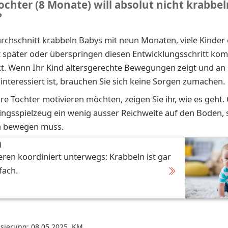
chter (8 Monate) will absolut nicht krabbeln
?
rchschnitt krabbeln Babys mit neun Monaten, viele Kinder
t später oder überspringen diesen Entwicklungsschritt kom
kt. Wenn Ihr Kind altersgerechte Bewegungen zeigt und an 
teressiert ist, brauchen Sie sich keine Sorgen zumachen.
re Tochter motivieren möchten, zeigen Sie ihr, wie es geht.
blingsspielzeug ein wenig ausser Reichweite auf den Boden, 
in bewegen muss.
n
ieren koordiniert unterwegs: Krabbeln ist gar
fach.
isierung: 08.05.2025
,
KM