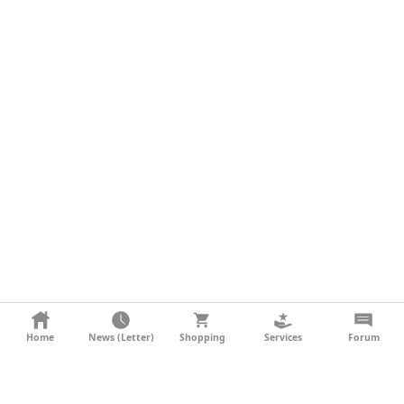
KONTAKT
Home
News (Letter)
Shopping
Services
Forum
AGB
DATENSCHUTZ
SOCIAL MEDIA