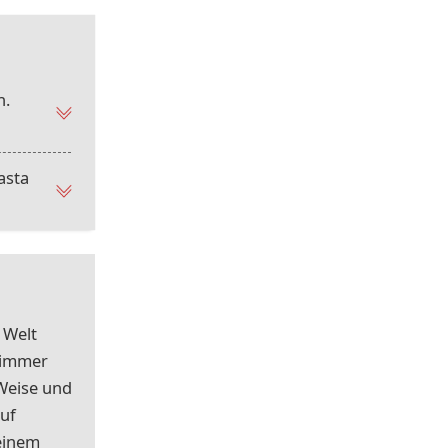
n.
asta
 Welt
 immer
 Weise und
auf
 einem