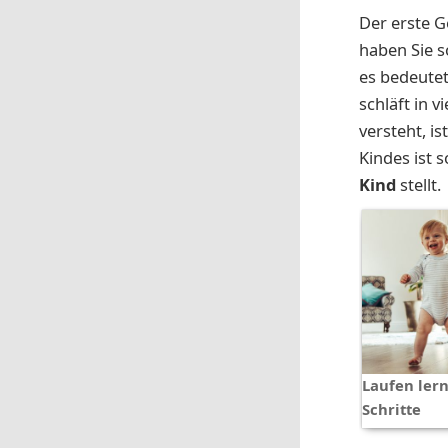
Der erste G
haben Sie s
es bedeutet,
schläft in v
versteht, i
Kindes ist s
Kind
stellt.
Laufen lern
Schritte