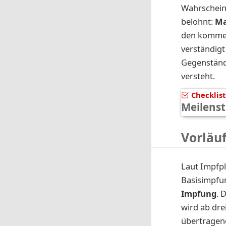
Wahrschein
belohnt:
Ma
den kommen
verständigt
Gegenstände
versteht.
Checklis
Meilenst
Vorläu
Laut Impfpl
Basisimpfun
Impfung
. 
wird ab dre
übertrage