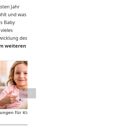
rsten Jahr
fühlt und was
as Baby
vieles
twicklung des
em weiteren
〈
〉
Wollen wir noch ein Baby?
ungen für Kinder