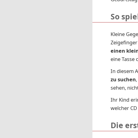
So spie
Kleine Gege
Zeigefinger
einen klei
eine Tasse 
In diesem A
zu suchen
sehen, nich
Ihr Kind er
welcher CD 
Die er