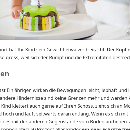
©
burt hat Ihr Kind sein Gewicht etwa verdreifacht. Der Kopf 
so gross, weil sich der Rumpf und die Extremitäten gestrec
fen
ast Einjährigen wirken die Bewegungen leicht, lebhaft und l
 andere Hindernisse sind keine Grenzen mehr und werden 
r Kind klettert auch gerne auf Ihren Schoss, zieht sich an 
d hoch und läuft seitwärts daran entlang. Wenn es sich mit
kann es mit der anderen Gegenstände vom Boden aufheben. 
können etwa 60 Prozent aller Kinder
ein paar Schritte fr