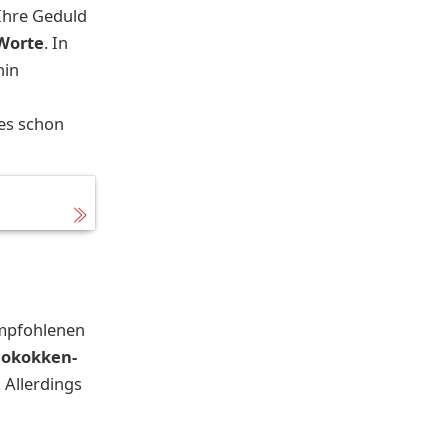
Ihre Geduld
 Worte
. In
hin
les schon
empfohlenen
okokken-
 Allerdings