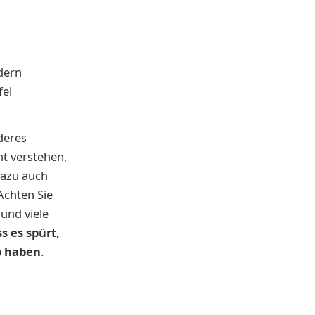
dern
fel
nderes
ht verstehen,
dazu auch
Achten Sie
und viele
s es spürt,
eb haben
.