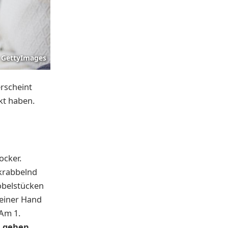
GettyImages
erscheint
kt haben.
ocker.
krabbelnd
Möbelstücken
 einer Hand
Am 1.
ei gehen
.