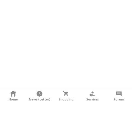
KONTAKT
Home
News (Letter)
Shopping
Services
Forum
AGB
DATENSCHUTZ
SOCIAL MEDIA
IMPRESSUM