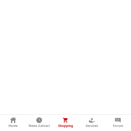
KONTAKT
Home
News (Letter)
Shopping
Services
Forum