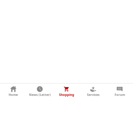
KONTAKT
Home
News (Letter)
Shopping
Services
Forum
AGB
DATENSCHUTZ
SOCIAL MEDIA
IMPRESSUM