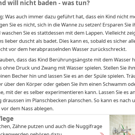
d will nicht baden - was tun?
g: Was auch immer dazu geführt hat, dass ein Kind nicht 
gen Sie es nicht, sich in die Wanne zu setzen! Ersparen Sie 
 waschen Sie es stattdessen mit dem Lappen. Vielleicht zeig
s lieber duscht als badet. Dies kann es, sobald es sicher al
icht vor dem herabprasselnden Wasser zurückschreckt.
lauben, dass das Kind Berührungsängste mit dem Wasser h
es ohne Druck und Zwang mit Wasser spielen. Stellen Sie ih
inen Becher hin und lassen Sie es an der Spüle spielen. Trä
er über den Körper oder geben Sie ihm einen Schwamm ode
e, mit der es selber experimentieren kann. Lassen Sie es a
 draussen im Planschbecken planschen. So kann es nach 
t vor dem Nass ablegen.
flege
chen, Zähne putzen und auch die Nuggifrage
ockenwerden gehören dazu.