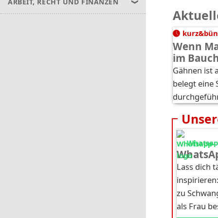
ARBEIT, RECHT UND FINANZEN
Aktuell
kurz&bün
Wenn Ma
im Bauc
Gähnen ist a
belegt eine 
durchgefüh
Unser
Whatsapp
WhatsAp
Lass dich 
inspirieren
zu Schwang
als Frau b