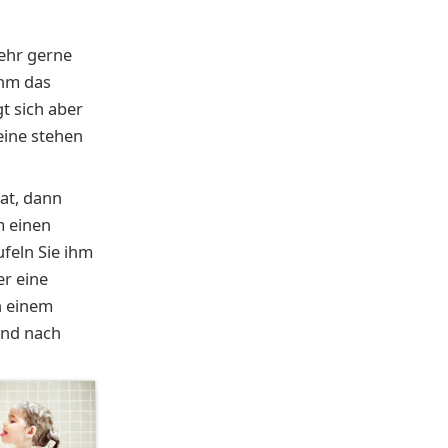
mehr gerne
ihm das
t sich aber
leine stehen
at, dann
m einen
ufeln Sie ihm
r eine
n einem
und nach