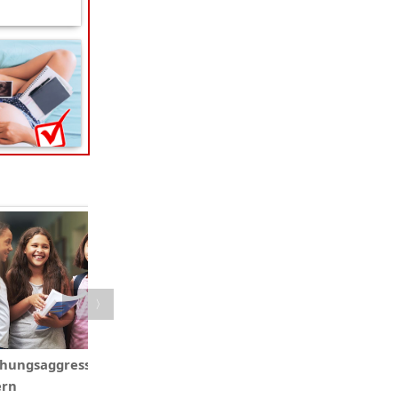
〈
〉
hungsaggression unter
Wann mit dem Schoppen
ern
stoppen?