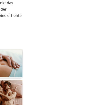
enkt das
oder
eine erhöhte