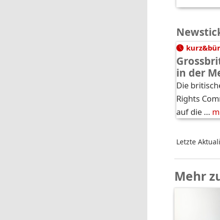
Newstic
kurz&bü
Grossbri
in der 
Die britisc
Rights Comm
auf die …
m
Letzte Aktual
Mehr z