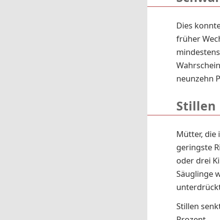
Dies konnte
früher Wech
mindestens
Wahrscheinl
neunzehn Pr
Stillen
Mütter, die 
geringste R
oder drei K
Säuglinge we
unterdrückt
Stillen sen
Prozent.