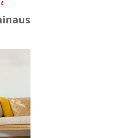
n!
hinaus