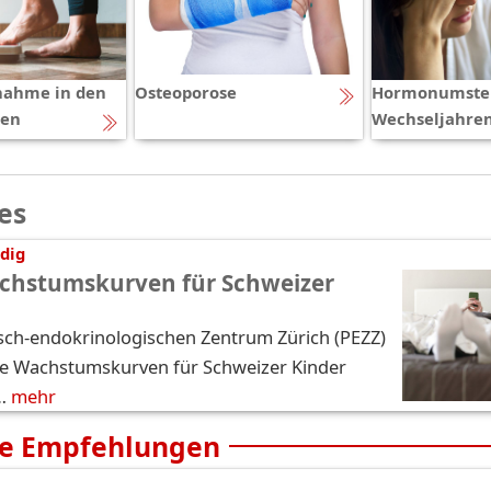
nahme in den
Osteoporose
Hormonumstel
ren
Wechseljahre
es
dig
chstumskurven für Schweizer
sch-endokrinologischen Zentrum Zürich (PEZZ)
e Wachstumskurven für Schweizer Kinder
…
mehr
e Empfehlungen