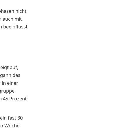
phasen nicht
n auch mit
n beeinflusst
eigt auf,
egann das
 in einer
sgruppe
n 45 Prozent
ein fast 30
pro Woche