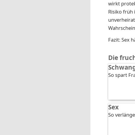
wirkt prote
Risiko frü
unverheirat
Wahrschein
Fazit: Sex h
Die fruc
Schwang
So spart Fra
Sex
So verlänge