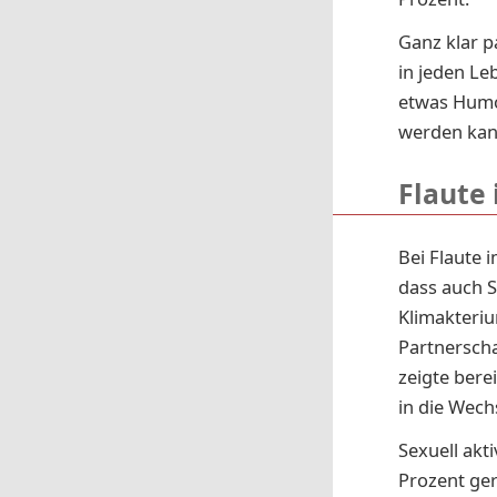
Ganz klar 
in jeden Le
etwas Humor
werden kann,
Flaute
Bei Flaute i
dass auch S
Klimakteriu
Partnerscha
zeigte bere
in die Wech
Sexuell akt
Prozent ger