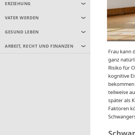
ERZIEHUNG
VATER WERDEN
GESUND LEBEN
ARBEIT, RECHT UND FINANZEN
Frau kann d
ganz natürl
Risiko für 
kognitive E
bekommen un
teilweise a
später als K
Faktoren k
Schwangersc
Schwan