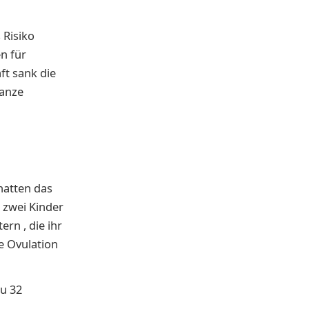
 Risiko
n für
t sank die
ganze
 hatten das
 zwei Kinder
rn , die ihr
ie Ovulation
zu 32