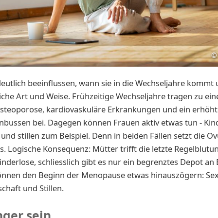
©
eutlich beeinflussen, wann sie in die Wechseljahre kommt
iche Art und Weise. Frühzeitige Wechseljahre tragen zu e
Osteoporose, kardiovaskuläre Erkrankungen und ein erhöhte
inbussen bei. Dagegen können Frauen aktiv etwas tun - Kin
d stillen zum Beispiel. Denn in beiden Fällen setzt die Ov
us. Logische Konsequenz: Mütter trifft die letzte Regelblut
inderlose, schliesslich gibt es nur ein begrenztes Depot an E
önnen den Beginn der Menopause etwas hinauszögern: Sex
haft und Stillen.
ger sein