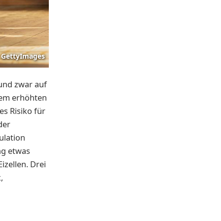
GettyImages
 und zwar auf
inem erhöhten
s Risiko für
der
ulation
ung etwas
izellen. Drei
,