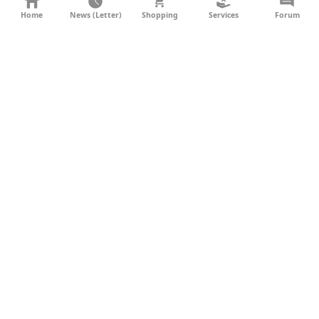
KONTAKT
Home
News (Letter)
Shopping
Services
Forum
AGB
DATENSCHUTZ
SOCIAL MEDIA
IMPRESSUM
WERBUNG
NEWSLETTER