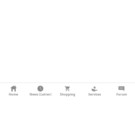
KONTAKT
Home
News (Letter)
Shopping
Services
Forum
AGB
DATENSCHUTZ
SOCIAL MEDIA
IMPRESSUM