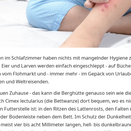
©
en im Schlafzimmer haben nichts mit mangelnder Hygiene z
 Eier und Larven werden einfach eingeschleppt - auf Büche
 vom Flohmarkt und - immer mehr - im Gepäck von Urlaub
en und Weltreisenden.
uen Zuhause - das kann die Berghütte genauso sein wie die 
ch Cimex lectularius (die Bettwanze) dort bequem, wo es nic
n Futterstelle ist: in den Ritzen des Lattenrosts, den Falten
 der Bodenleiste neben dem Bett. Im Schutz der Dunkelhei
 meist vier bis acht Millimeter langen, hell- bis dunkelbrau