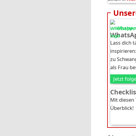
Unser
Whatsapp
WhatsAp
Lass dich 
inspirieren
zu Schwang
als Frau b
Jetzt folg
Checkli
Mit diesen
Überblick!