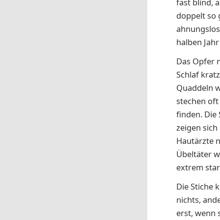
fast blind,
doppelt so 
ahnungslos
halben Jah
Das Opfer m
Schlaf krat
Quaddeln w
stechen oft
finden. Die
zeigen sich
Hautärzte n
Übeltäter w
extrem sta
Die Stiche 
nichts, and
erst, wenn 