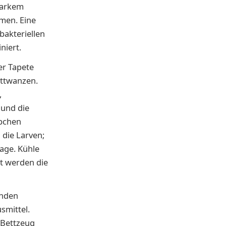
tarkem
mmen. Eine
bakteriellen
niert.
er Tapete
ettwanzen.
,
 und die
ibchen
 die Larven;
age. Kühle
et werden die
enden
smittel.
 Bettzeug