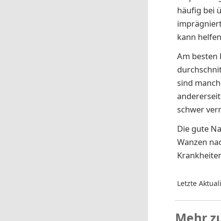
häufig bei 
imprägnier
kann helfen
Am besten 
durchschni
sind manch
andererseit
schwer vern
Die gute Na
Wanzen nac
Krankheiten
Letzte Aktual
Mehr z