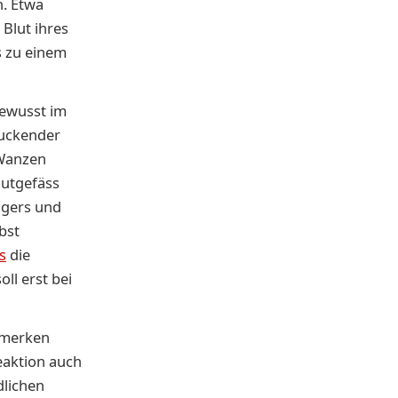
h. Etwa
 Blut ihres
s zu einem
bewusst im
juckender
 Wanzen
lutgefäss
ngers und
bst
s
die
ll erst bei
 merken
Reaktion auch
dlichen