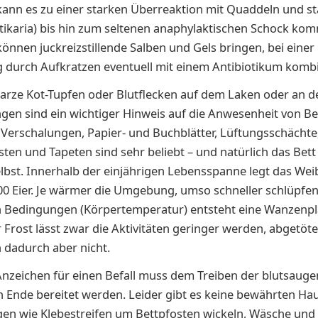
ann es zu einer starken Überreaktion mit Quaddeln und s
rtikaria) bis hin zum seltenen anaphylaktischen Schock ko
önnen juckreizstillende Salben und Gels bringen, bei einer 
durch Aufkratzen eventuell mit einem Antibiotikum kombi
arze Kot-Tupfen oder Blutflecken auf dem Laken oder an d
en sind ein wichtiger Hinweis auf die Anwesenheit von B
, Verschalungen, Papier- und Buchblätter, Lüftungsschächte
sten und Tapeten sind sehr beliebt – und natürlich das Bett
lbst. Innerhalb der einjährigen Lebensspanne legt das We
0 Eier. Je wärmer die Umgebung, umso schneller schlüpfen
n Bedingungen (Körpertemperatur) entsteht eine Wanzenpl
r Frost lässt zwar die Aktivitäten geringer werden, abgetöt
 dadurch aber nicht.
Anzeichen für einen Befall muss dem Treiben der blutsaug
n Ende bereitet werden. Leider gibt es keine bewährten Hau
en wie Klebestreifen um Bettpfosten wickeln, Wäsche und