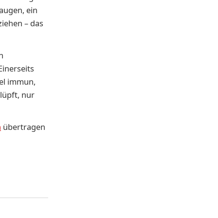
augen, ein
iehen – das
n
inerseits
el immun,
lüpft, nur
n
übertragen