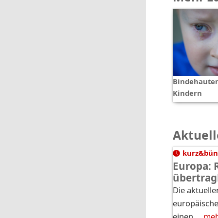
Bindehaute
Kindern
Aktuell
kurz&bün
Europa: 
übertrag
Die aktuelle
europäische
einen …
me