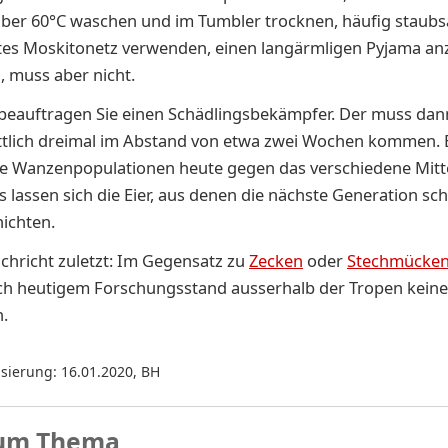
über 60°C waschen und im Tumbler trocknen, häufig staubs
tes Moskitonetz verwenden, einen langärmligen Pyjama anz
, muss aber nicht.
beauftragen Sie einen Schädlingsbekämpfer. Der muss dan
ttlich dreimal im Abstand von etwa zwei Wochen kommen. E
e Wanzenpopulationen heute gegen das verschiedene Mitt
s lassen sich die Eier, aus denen die nächste Generation sch
ichten.
chricht zuletzt: Im Gegensatz zu
Zecken
oder
Stechmücke
h heutigem Forschungsstand ausserhalb der Tropen keine
.
isierung: 16.01.2020
,
BH
um Thema