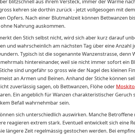
 aber blitzschnell aus ihrem Versteck, immer der Wärme nac
gross kehren sie dorthin zurück - jetzt vollgesogen mit dem
en Opfers. Nach einer Blutmahlzeit können Bettwanzen bi
r ohne Nahrung auskommen.
erkt den Stich selbst nicht, wird sich aber kurz darauf un
zen und wahrscheinlich am nächsten Tag über eine Anzahl 
undern. Typisch ist die sogenannte Wanzenstrasse, denn
 mehrmals hintereinander, weil sie nicht immer sofort ein B
 Stiche sind ungefähr so gross wie der Nagel des kleinen Fi
 meist an Armen und Beinen. Anhand der Stiche können sel
icht zuverlässig sagen, ob Bettwanzen, Flöhe oder
Moskito
aren. Ein angeblich für Wanzen charakteristischer Geruch so
rkem Befall wahrnehmbar sein.
können sich unterschiedlich auswirken. Manche Betroffene
ere reagieren extrem stark. Eventuell entwickelt sich eine 
sie längere Zeit regelmässig gestochen werden. Bei empfin