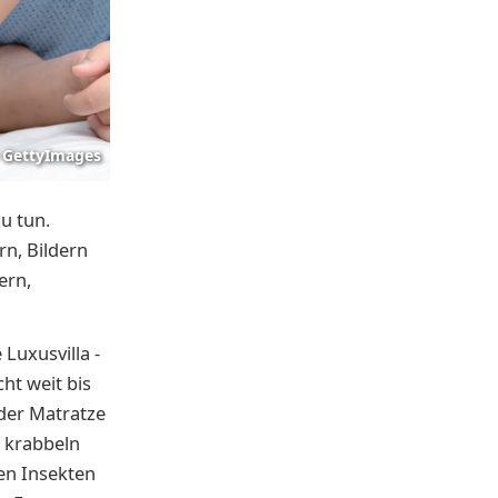
GettyImages
u tun.
rn, Bildern
ern,
Luxusvilla -
ht weit bis
 der Matratze
t krabbeln
nen Insekten