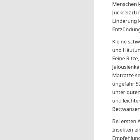
Menschen k
Juckreiz (U
Linderung k
Entzündung 
Kleine schw
und Häutung
Feine Ritze
Jalousienkä
Matratze se
ungefähr 50
unter gute
und leichte
Bettwanzen
Bei ersten 
Insekten ei
Empfehlung