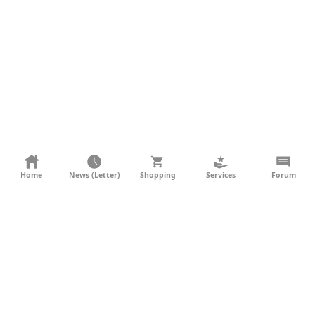
KONTAKT
Home
News (Letter)
Shopping
Services
Forum
AGB
DATENSCHUTZ
SOCIAL MEDIA
IMPRESSUM
WERBUNG
NEWSLETTER