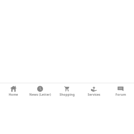
KONTAKT
Home
News (Letter)
Shopping
Services
Forum
AGB
DATENSCHUTZ
SOCIAL MEDIA
IMPRESSUM