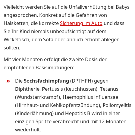
Vielleicht werden Sie auf die Unfallverhütung bei Babys
angesprochen. Konkret auf die Gefahren von
Halsketten, die korrekte
Sicherung im Auto
und dass
Sie Ihr Kind niemals unbeaufsichtigt auf dem
Wickeltisch, dem Sofa oder ähnlich erhöht ablegen
sollten.
Mit vier Monaten erfolgt die zweite Dosis der
empfohlenen Basisimpfungen:
Die
Sechsfachimpfung
(DPTHPH) gegen
D
iphtherie,
P
ertussis (Keuchhusten),
T
etanus
(Wundstarrkrampf),
H
aemophilus influenzae
(Hirnhaut- und Kehlkopfentzündung),
P
oliomyelitis
(Kinderlähmung) und
H
epatitis B wird in einer
einzigen Spritze verabreicht und mit 12 Monaten
wiederholt.