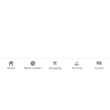
KONTAKT
Home
News (Letter)
Shopping
Services
Forum
AGB
DATENSCHUTZ
SOCIAL MEDIA
IMPRESSUM
WERBUNG