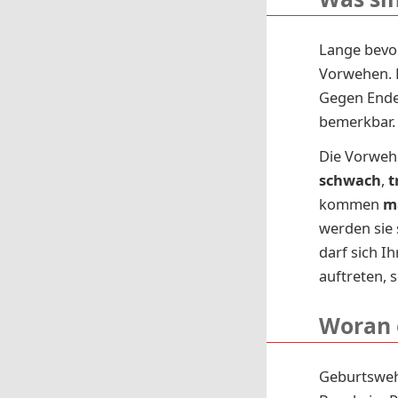
Lange bevor
Vorwehen. 
Gegen Ende
bemerkbar. 
Die Vorwehe
schwach
,
t
kommen
m
werden sie
darf sich I
auftreten, 
Woran 
Geburtswehe