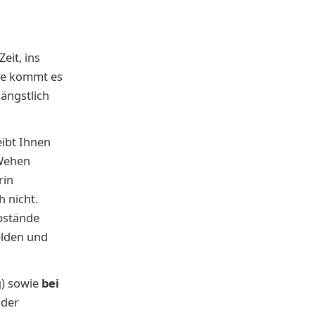
eit, ins
inie kommt es
r ängstlich
eibt Ihnen
 Wehen
rin
 nicht.
bstände
elden und
g) sowie
bei
 der