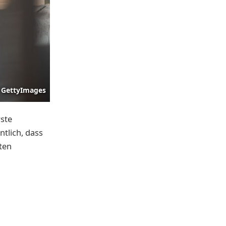
GettyImages
rste
tlich, dass
sten