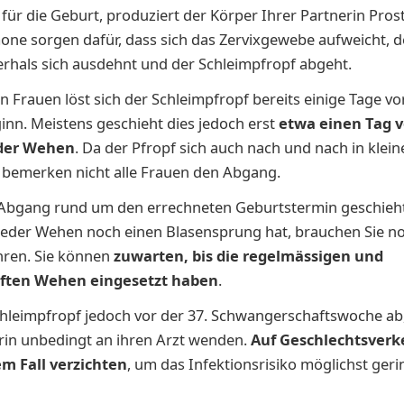
 für die Geburt, produziert der Körper Ihrer Partnerin Pros
ne sorgen dafür, dass sich das Zervixgewebe aufweicht, d
rhals sich ausdehnt und der Schleimpfropf abgeht.
 Frauen löst sich der Schleimpfropf bereits einige Tage vo
nn. Meistens geschieht dies jedoch erst
etwa einen Tag 
 der Wehen
. Da der Pfropf sich auch nach und nach in klein
 bemerken nicht alle Frauen den Abgang.
 Abgang rund um den errechneten Geburtstermin geschieht
eder Wehen noch einen Blasensprung hat, brauchen Sie noc
ahren. Sie können
zuwarten, bis die
regelmässigen und
ften Wehen eingesetzt haben
.
hleimpfropf jedoch vor der 37. Schwangerschaftswoche ab, 
rin unbedingt an ihren Arzt wenden.
Auf Geschlechtsver
em Fall verzichten
, um das Infektionsrisiko möglichst geri