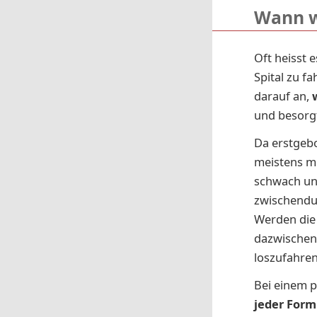
Wann wi
Oft heisst 
Spital zu fa
darauf an,
und besorgt
Da erstgebo
meistens me
schwach un
zwischendu
Werden die
dazwischen 
loszufahre
Bei einem p
jeder Form