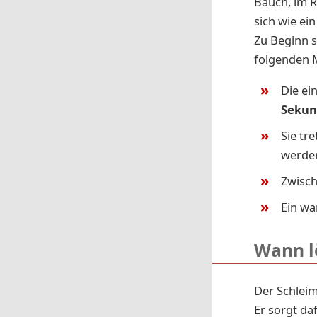
Bauch, im R
sich wie ei
Zu Beginn s
folgenden M
Die ei
Seku
Sie tr
werd
Zwisch
Ein wa
Wann l
Der Schleim
Er sorgt da