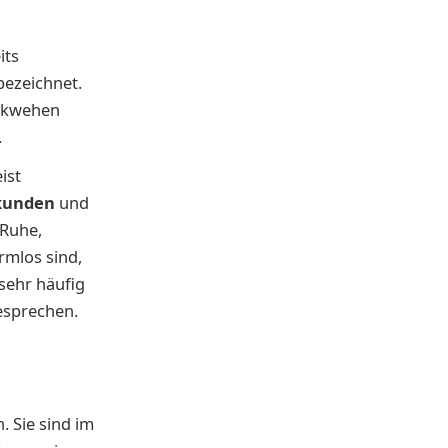
its
ezeichnet.
enkwehen
.
ist
ekunden
und
 Ruhe,
rmlos sind,
 sehr häufig
besprechen.
 Sie sind im