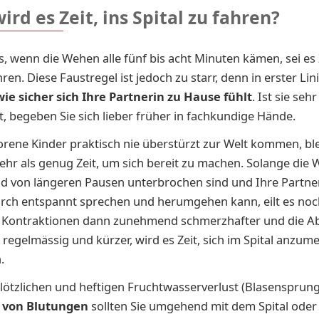
rd es Zeit, ins Spital zu fahren?
es, wenn die Wehen alle fünf bis acht Minuten kämen, sei es Z
hren. Diese Faustregel ist jedoch zu starr, denn in erster L
wie sicher sich Ihre Partnerin zu
Hause fühlt
. Ist sie seh
, begeben Sie sich lieber früher in fachkundige Hände.
rene Kinder praktisch nie überstürzt zur Welt kommen, bl
hr als genug Zeit, um sich bereit zu machen. Solange die
d von längeren Pausen unterbrochen sind und Ihre Partne
rch entspannt sprechen und herumgehen kann, eilt es noch
 Kontraktionen dann zunehmend schmerzhafter und die A
regelmässig und kürzer, wird es Zeit, sich im Spital anzum
n.
lötzlichen und heftigen Fruchtwasserverlust (Blasensprun
 von Blutungen
sollten Sie umgehend mit dem Spital oder