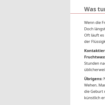
Was tu
Wenn die Fr
Doch längs
Oft läuft es
der Flüssig
Kontaktier
Fruchtwass
Stunden na
üblicherwei
Übrigens:
N
Wehen. Manc
die Geburt 
künstlich e