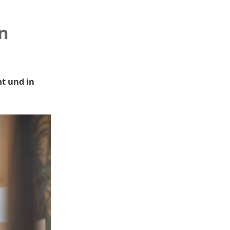
n
t und in