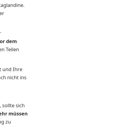
taglandine.
er
r
vor dem
en Teilen
 und Ihre
h nicht ins
sollte sich
kehr müssen
ng zu