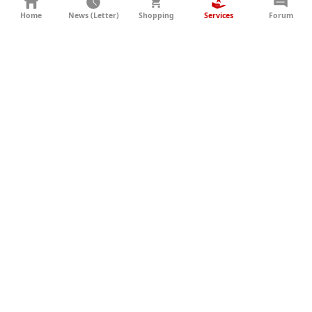
KONTAKT
Home
News (Letter)
Shopping
Services
Forum
AGB
DATENSCHUTZ
SOCIAL MEDIA
IMPRESSUM
WERBUNG
NEWSLETTER