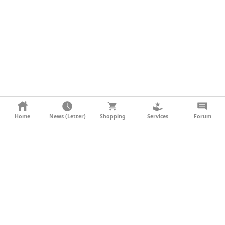
KONTAKT
Home
News (Letter)
Shopping
Services
Forum
AGB
DATENSCHUTZ
SOCIAL MEDIA
IMPRESSUM
WERBUNG
NEWSLETTER