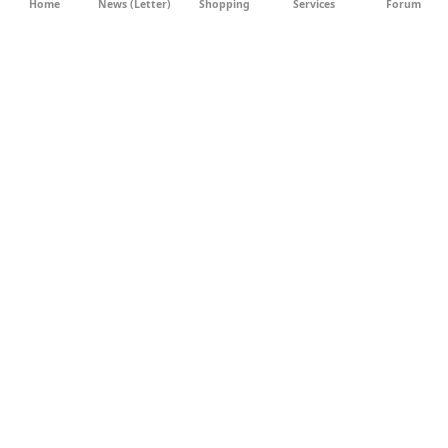
Home
News (Letter)
Shopping
Services
Forum
AGB
DATENSCHUTZ
SOCIAL MEDIA
IMPRESSUM
WERBUNG
NEWSLETTER