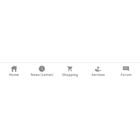
KONTAKT
Home
News (Letter)
Shopping
Services
Forum
AGB
DATENSCHUTZ
SOCIAL MEDIA
IMPRESSUM
WERBUNG
NEWSLETTER