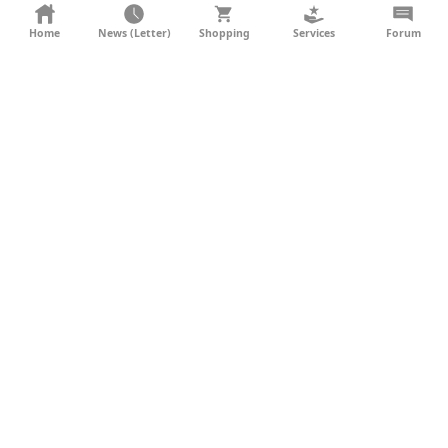
KONTAKT
Home
News (Letter)
Shopping
Services
Forum
AGB
DATENSCHUTZ
SOCIAL MEDIA
IMPRESSUM
WERBUNG
NEWSLETTER