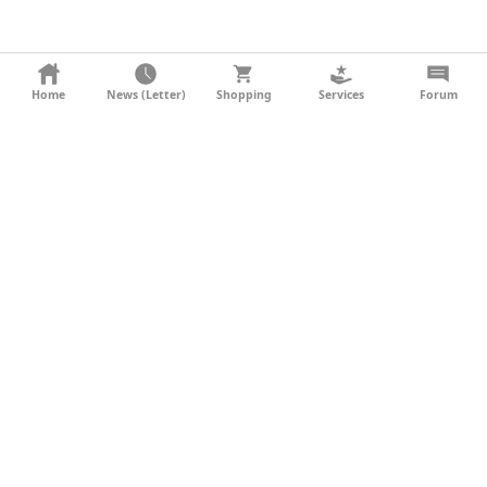
KONTAKT
Home
News (Letter)
Shopping
Services
Forum
AGB
DATENSCHUTZ
SOCIAL MEDIA
IMPRESSUM
WERBUNG
NEWSLETTER