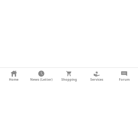
KONTAKT
Home
News (Letter)
Shopping
Services
Forum
AGB
DATENSCHUTZ
SOCIAL MEDIA
IMPRESSUM
WERBUNG
NEWSLETTER