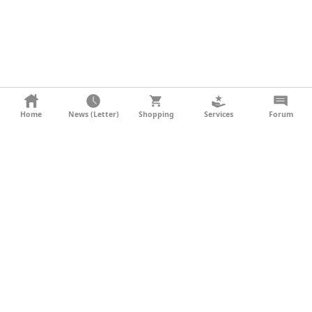
KONTAKT
Home
News (Letter)
Shopping
Services
Forum
AGB
DATENSCHUTZ
SOCIAL MEDIA
IMPRESSUM
WERBUNG
NEWSLETTER