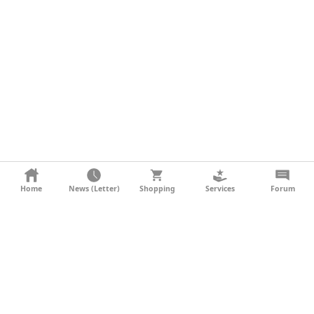
KONTAKT
Home
News (Letter)
Shopping
Services
Forum
AGB
DATENSCHUTZ
SOCIAL MEDIA
IMPRESSUM
WERBUNG