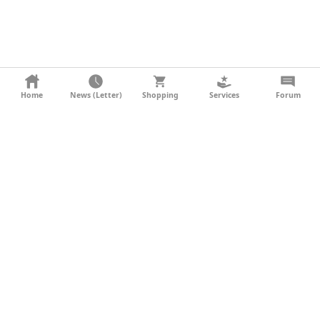
KONTAKT
Home
News (Letter)
Shopping
Services
Forum
AGB
DATENSCHUTZ
SOCIAL MEDIA
IMPRESSUM
WERBUNG
NEWSLETTER