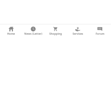
KONTAKT
Home
News (Letter)
Shopping
Services
Forum
AGB
DATENSCHUTZ
SOCIAL MEDIA
IMPRESSUM
WERBUNG
NEWSLETTER