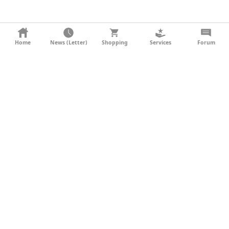
KONTAKT
Home
News (Letter)
Shopping
Services
Forum
AGB
DATENSCHUTZ
SOCIAL MEDIA
IMPRESSUM
WERBUNG
NEWSLETTER