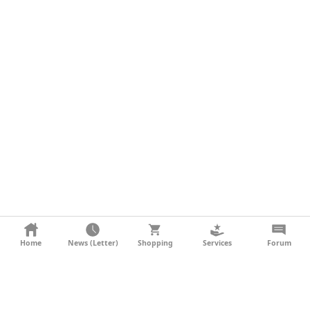
KONTAKT
Home
News (Letter)
Shopping
Services
Forum
AGB
DATENSCHUTZ
SOCIAL MEDIA