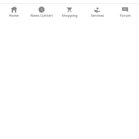
KONTAKT
Home
News (Letter)
Shopping
Services
Forum
AGB
DATENSCHUTZ
SOCIAL MEDIA
IMPRESSUM
WERBUNG
NEWSLETTER