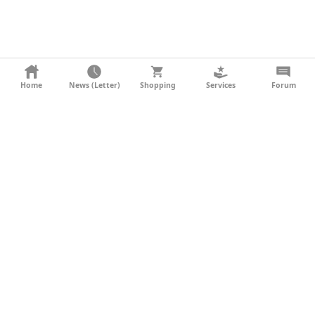
KONTAKT
Home
News (Letter)
Shopping
Services
Forum
AGB
DATENSCHUTZ
SOCIAL MEDIA
IMPRESSUM
WERBUNG
NEWSLETTER