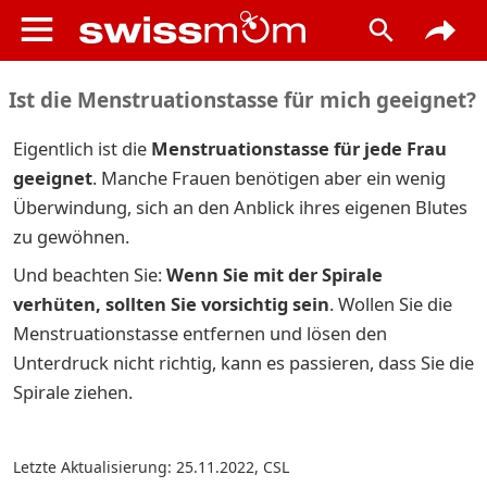
Ist die Menstruationstasse für mich geeignet?
Eigentlich ist die
Menstruationstasse für jede Frau
geeignet
. Manche Frau­en be­nö­ti­gen aber ein we­nig
Über­win­dung, sich an den An­blick ih­res ei­ge­nen Blu­tes
zu ge­wöh­nen.
Und beachten Sie:
Wenn Sie mit der Spirale
verhüten, sollten Sie vorsichtig sein
. Wollen Sie die
Menstruationstasse entfernen und lösen den
Unterdruck nicht richtig, kann es passieren, dass Sie die
Spirale ziehen.
Letzte Aktualisierung: 25.11.2022
,
CSL