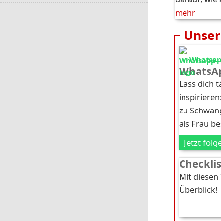
mehr
Unser
Whatsapp
WhatsAp
Lass dich 
inspirieren
zu Schwang
als Frau b
Jetzt folg
Checkli
Mit diesen
Überblick!