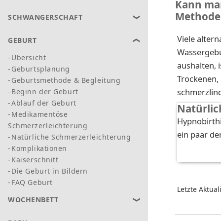
Kann man
Methode
SCHWANGERSCHAFT
Viele alter
GEBURT
Wassergebur
Übersicht
aushalten, 
Geburtsplanung
Trockenen,
Geburtsmethode & Begleitung
schmerzlin
Beginn der Geburt
Ablauf der Geburt
Natürlic
Medikamentöse
Hypnobirthi
Schmerzerleichterung
ein paar de
Natürliche Schmerzerleichterung
Komplikationen
Kaiserschnitt
Die Geburt in Bildern
FAQ Geburt
Letzte Aktual
WOCHENBETT