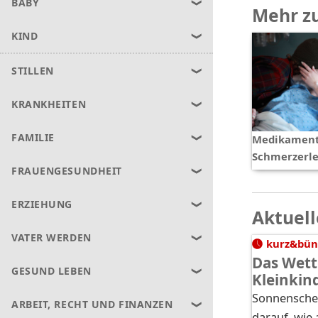
BABY
Mehr z
KIND
STILLEN
KRANKHEITEN
FAMILIE
Medikament
Schmerzerle
FRAUENGESUNDHEIT
ERZIEHUNG
Aktuell
VATER WERDEN
kurz&bün
Das Wett
GESUND LEBEN
Kleinkin
Sonnenschei
ARBEIT, RECHT UND FINANZEN
darauf, wie 