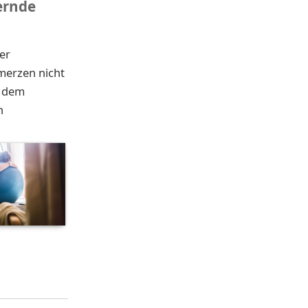
ernde
er
merzen nicht
f dem
n