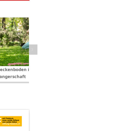
〈
〉
eckenboden in der
Die Rückbildung des
angerschaft
Beckenbodens