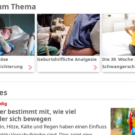
um Thema
öse
Geburtshilfliche Analgesie
Die 39. Woche 
ichterung
Schwangersch
es
dig
er bestimmt mit, wie viel
der sich bewegen
n, Hitze, Kälte und Regen haben einen Einfluss
aktiv Vorschulkinder sind. Dies zeigt eine …