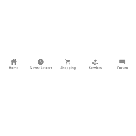
KONTAKT
Home
News (Letter)
Shopping
Services
Forum
AGB
DATENSCHUTZ
SOCIAL MEDIA
IMPRESSUM
WERBUNG
NEWSLETTER