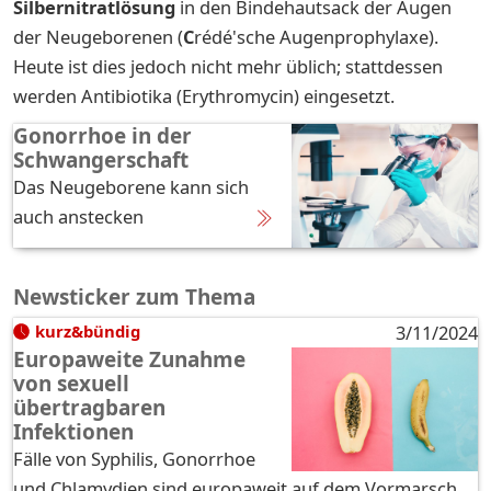
Silbernitratlösung
in den Bindehautsack der Augen
der Neugeborenen (
C
rédé'sche Augenprophylaxe).
Heute ist dies jedoch nicht mehr üblich; stattdessen
werden Antibiotika (Erythromycin) eingesetzt.
Gonorrhoe in der
Schwangerschaft
Das Neugeborene kann sich
auch anstecken
Newsticker zum Thema
kurz&bündig
3/11/2024
Europaweite Zunahme
von sexuell
übertragbaren
Infektionen
Fälle von Syphilis, Gonorrhoe
und Chlamydien sind europaweit auf dem Vormarsch.