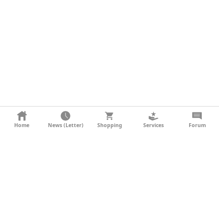
KONTAKT
Home
News (Letter)
Shopping
Services
Forum
AGB
DATENSCHUTZ
SOCIAL MEDIA
IMPRESSUM
WERBUNG
NEWSLETTER