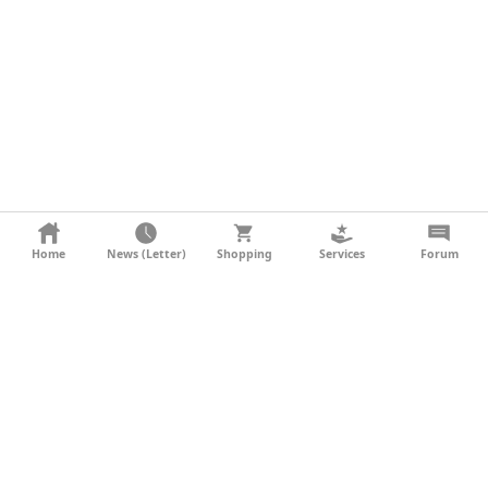
KONTAKT
Home
News (Letter)
Shopping
Services
Forum
AGB
DATENSCHUTZ
SOCIAL MEDIA
IMPRESSUM
WERBUNG
NEWSLETTER