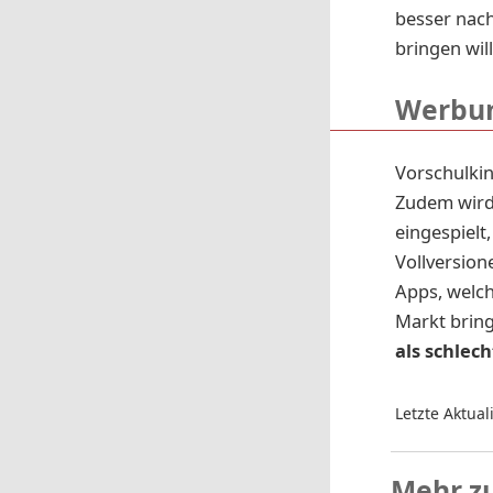
besser nach
bringen wil
Werbun
Vorschulkin
Zudem wird
eingespielt,
Vollversion
Apps, welch
Markt brin
als schlec
Letzte Aktual
Mehr z