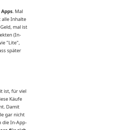
e Apps
. Mal
alle Inhalte
Geld, mal ist
ekten (In-
e "Lite",
ass später
ist, für viel
iese Käufe
mt. Damit
le gar nicht
 die In-App-