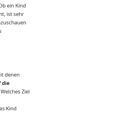
Ob ein Kind
t, ist sehr
anzuschauen
s
it denen
 die
 Welches Ziel
as Kind