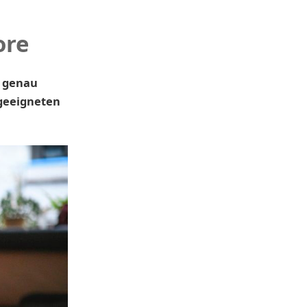
ore
z genau
ngeeigneten