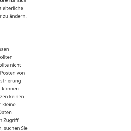
ore für sich
 elterliche
er zu ändern.
losen
ollten
llte nicht
 Posten von
istrierung
u können
nzen keinen
r kleine
 Daten
n Zugriff
n, suchen Sie