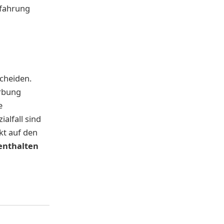
rfahrung
cheiden.
erbung
e
alfall sind
kt auf den
enthalten