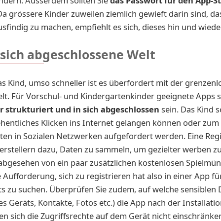
ndern. Ausserdem sollten Sie
das Passwort für den App-St
Da grössere Kinder zuweilen ziemlich gewieft darin sind, das
sfindig zu machen, empfiehlt es sich, dieses hin und wied
 sich abgeschlossene Welt
das Kind, umso schneller ist es überfordert mit der grenzen
elt. Für Vorschul- und Kindergartenkinder geeignete Apps s
r strukturiert und in sich abgeschlossen
sein. Das Kind so
hentliches Klicken ins Internet gelangen können oder zum
aten in Sozialen Netzwerken aufgefordert werden. Eine Reg
erstellern dazu, Daten zu sammeln, um gezielter werben z
abgesehen von ein paar zusätzlichen kostenlosen Spielmü
 Aufforderung, sich zu registrieren hat also in einer App fü
ts zu suchen. Überprüfen Sie zudem, auf welche sensiblen
s Geräts, Kontakte, Fotos etc.) die App nach der Installatio
sen sich die Zugriffsrechte auf dem Gerät nicht einschränke