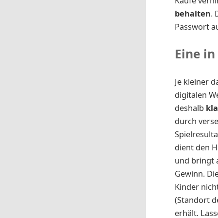
Käufe verhi
behalten
. 
Passwort au
Eine in
Je kleiner 
digitalen W
deshalb
kla
durch verse
Spielresult
dient den H
und bringt 
Gewinn. Die
Kinder nich
(Standort de
erhält. Las