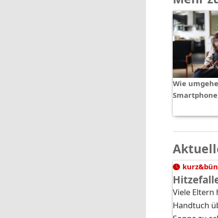
Wie umgehe
Smartphone,
Aktuell
kurz&bün
Hitzefal
Viele Elter
Handtuch üb