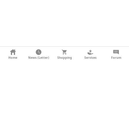
KONTAKT
Home
News (Letter)
Shopping
Services
Forum
AGB
DATENSCHUTZ
SOCIAL MEDIA
IMPRESSUM
WERBUNG
NEWSLETTER