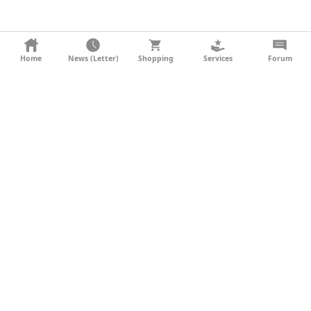
KONTAKT
Home
News (Letter)
Shopping
Services
Forum
AGB
DATENSCHUTZ
SOCIAL MEDIA
IMPRESSUM
WERBUNG
NEWSLETTER