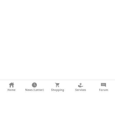
KONTAKT
Home
News (Letter)
Shopping
Services
Forum
AGB
DATENSCHUTZ
SOCIAL MEDIA